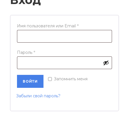
О
Имя пользователя или Email
*
б
я
з
О
Пароль
*
а
б
т
я
е
з
Запомнить меня
ВОЙТИ
л
а
ь
т
Забыли свой пароль?
н
е
о
л
ь
н