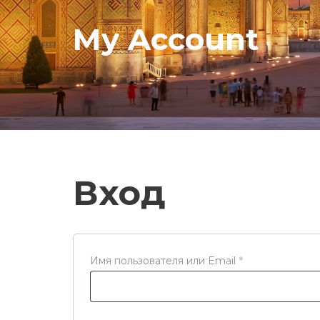
My Account
Вход
О
Имя пользователя или Email
*
б
я
з