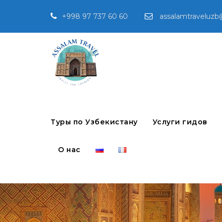
+998 97 737 60 60
assalamtraveluzb
Туры по Узбекистану
Услуги гидов
О нас