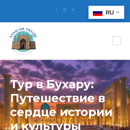
RU
Тур в Бухару:
Путешествие в
сердце истории
и культуры