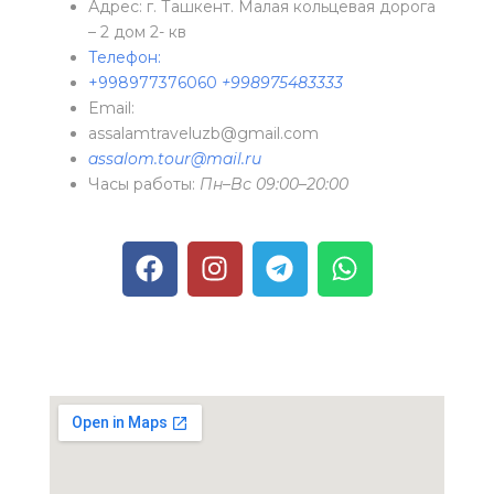
Адрес: г. Ташкент. Малая кольцевая дорога
– 2 дом 2- кв
Телефон:
+998977376060
+998975483333
Email:
assalamtraveluzb@gmail.com
assalom.tour@mail.ru
Часы работы:
Пн–Вс 09:00–20:00