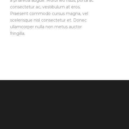
a pharetra augue. Morbi leo risus, porta ac
consectetur ac, vestibulum at eros.
Praesent commodo cursus magna, vel
scelerisque nisl consectetur et. Donec
ullamcorper nulla non metus auctor
fringilla.